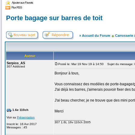
Ajouter aux Favoris
Flux RSS
Porte bagage sur barres de toit
» Accueil du Forum
Carrosserie
Auteur
Serpico_AS
Posté le: Mar 19 Nov 19 à 14:50
Sujet du message: Po
307 Addicted
Bonjour à tous,
Vous connaissez des modèles de porte-bagage/gale
J'ai déjà les barres, j'aimerais pouvoir fixer des b
J'ai beau chercher, je ne trouve que des mini por
1.6e 110ch
Merci
Voir sa
Présentation
_________________
307 1.6L 16v 110ch 2005
Inscrit le: 16 Avr 2017
Messages : 45