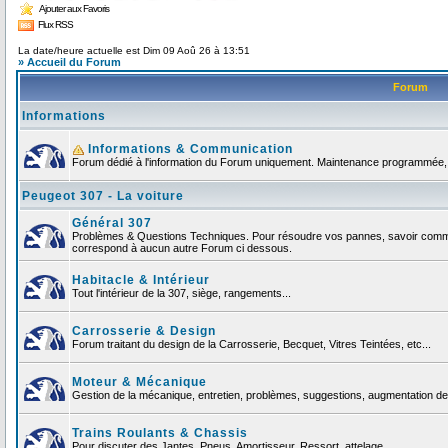
Ajouter aux Favoris
Flux RSS
La date/heure actuelle est Dim 09 Aoû 26 à 13:51
» Accueil du Forum
Forum
Informations
Informations & Communication
Forum dédié à l'information du Forum uniquement. Maintenance programmée, no
Peugeot 307 - La voiture
Général 307
Problèmes & Questions Techniques. Pour résoudre vos pannes, savoir comment
correspond à aucun autre Forum ci dessous.
Habitacle & Intérieur
Tout l'intérieur de la 307, siège, rangements...
Carrosserie & Design
Forum traitant du design de la Carrosserie, Becquet, Vitres Teintées, etc...
Moteur & Mécanique
Gestion de la mécanique, entretien, problèmes, suggestions, augmentation de 
Trains Roulants & Chassis
Pour discuter des Jantes, Pneus, Amortisseur, Ressort, attelage ...