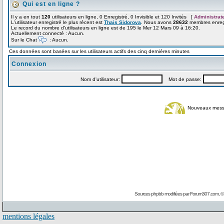
Qui est en ligne ?
Il y a en tout
120
utilisateurs en ligne, 0 Enregistré, 0 Invisible et 120 Invités [
Administrat
L'utilisateur enregistré le plus récent est
Thais Sidorova
. Nous avons
28632
membres enregi
Le record du nombre d'utilisateurs en ligne est de 195 le Mer 12 Mars 09 à 16:20.
Actuellement connecté : Aucun.
Sur le Chat
: Aucun.
Ces données sont basées sur les utilisateurs actifs des cinq dernières minutes
Connexion
Nom d'utilisateur:
Mot de passe:
Nouveaux mes
Sources phpbb modifiées par
Forum307.com
, 
mentions légales