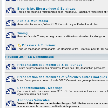
Electricité, Electronique & Eclairage
Tout ce qui touche à l'electronique de la Peugeot 307 ainsi qu'à l'electricité et l'
Audio & Multimedia
Autoradio, Auditorium, Vidéo, GPS, Console de jeu, Ordinateur de bord...
Tuning
Pour les fans de Tuning et de grosses modifications visuelles, kit, design etc..
Dossiers & Tutoriaux
Tous les messages intéressants, les Dossiers et les Tutoriaux pour la 307 sont
Peugeot 307 - La Communauté
Présentation des membres & de leur 307
Forum de présentation des membres. Photo des 307, description perso etc... F
Présentation des membres et véhicules autres marques
Vous n'avez pas encore ou plus de 307 ? Ce n'est pas grave présentez-vous et
Rassemblements - Meetings
Car vous le valez bien avec votre 307... Ce Forum contient tous les rassemb
également dans ce Forum.
Annonces Véhicules
Ventes & Recherches de véhicules
Peugeot 307 ! Petites annonces automob
annonces avec le maximum de détails et de photos.)