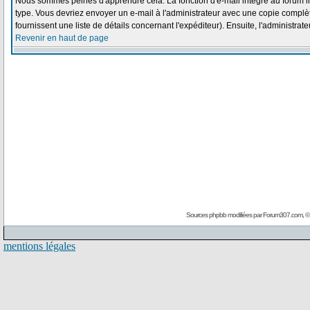
Nous sommes peinés d'apprendre cela. La fonction d'e-mail intégré au forum i
type. Vous devriez envoyer un e-mail à l'administrateur avec une copie complète
fournissent une liste de détails concernant l'expéditeur). Ensuite, l'administra
Revenir en haut de page
Sources phpbb modifiées par
Forum307.com
, 
mentions légales