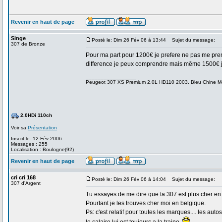
Revenir en haut de page
Singe
Posté le: Dim 26 Fév 06 à 13:44
Sujet du message:
307 de Bronze
Pour ma part pour 1200€ je prefere ne pas me prend
difference je peux comprendre mais même 1500€ je 
_________________
Peugeot 307 XS Premium 2.0L HD110 2003, Bleu Chine Métali
2.0HDi 110ch
Voir sa
Présentation
Inscrit le: 12 Fév 2006
Messages : 255
Localisation : Boulogne(92)
Revenir en haut de page
cri cri 168
Posté le: Dim 26 Fév 06 à 14:04
Sujet du message:
307 d'Argent
Tu essayes de me dire que ta 307 est plus cher en
Pourtant je les trouves cher moi en belgique.
Ps: c'est relatif pour toutes les marques.... les au