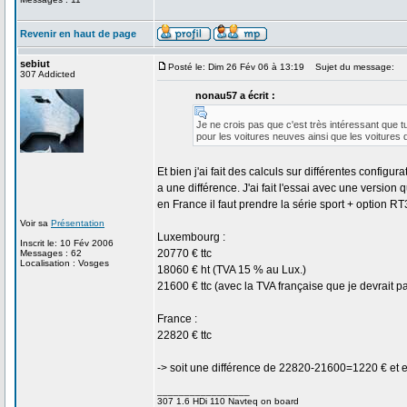
Revenir en haut de page
sebiut
Posté le: Dim 26 Fév 06 à 13:19
Sujet du message:
307 Addicted
nonau57 a écrit :
Je ne crois pas que c'est très intéressant que tu
pour les voitures neuves ainsi que les voitures
Et bien j'ai fait des calculs sur différentes config
a une différence. J'ai fait l'essai avec une version
en France il faut prendre la série sport + option R
Voir sa
Présentation
Luxembourg :
Inscrit le: 10 Fév 2006
20770 € ttc
Messages : 62
Localisation : Vosges
18060 € ht (TVA 15 % au Lux.)
21600 € ttc (avec la TVA française que je devrait p
France :
22820 € ttc
-> soit une différence de 22820-21600=1220 € et e
_________________
307 1.6 HDi 110 Navteq on board