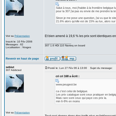
Salut à tous, moi j'habite à la frontière belgiq
pour la 307 j'ai pas eu envie de me prendre la tet
Sinon je me pose une question, j'ai vu que le sit
21.6% alors qu'elle est de 15% au lux, alors sur 
Et bien amené à 19,6 % les prix sont identiques e
Voir sa
Présentation
Inscrit le: 10 Fév 2006
_________________
Messages : 62
307 1.6 HDi 110 Navteq on board
Localisation : Vosges
Revenir en haut de page
sebiut
Posté le: Lun 27 Fév 06 à 13:00
Sujet du message:
307 Addicted
cri cri 168 a écrit :
www.peugeot.be
ca c'est celui de belgique.
Les prix catalogue sont ceux pratiquer en belgiq
Mais rare sont ceux qui paye ces prix la.
min 6-8% en moins
Voir sa
Présentation