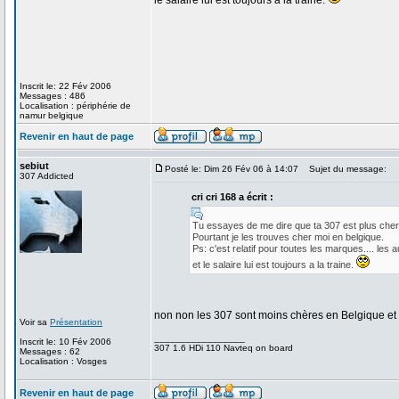
le salaire lui est toujours a la traine.
Inscrit le: 22 Fév 2006
Messages : 486
Localisation : périphérie de
namur belgique
Revenir en haut de page
sebiut
Posté le: Dim 26 Fév 06 à 14:07
Sujet du message:
307 Addicted
cri cri 168 a écrit :
Tu essayes de me dire que ta 307 est plus cher
Pourtant je les trouves cher moi en belgique.
Ps: c'est relatif pour toutes les marques.... le
et le salaire lui est toujours a la traine.
non non les 307 sont moins chères en Belgique e
Voir sa
Présentation
_________________
Inscrit le: 10 Fév 2006
307 1.6 HDi 110 Navteq on board
Messages : 62
Localisation : Vosges
Revenir en haut de page