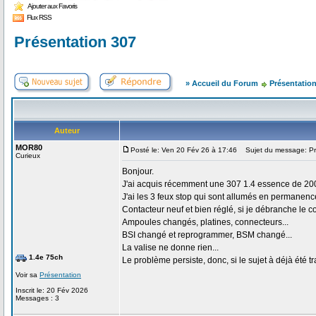
Ajouter aux Favoris
Flux RSS
Présentation 307
» Accueil du Forum
Présentatio
Auteur
MOR80
Posté le: Ven 20 Fév 26 à 17:46
Sujet du message: Pr
Curieux
Bonjour.
J'ai acquis récemment une 307 1.4 essence de 20
J'ai les 3 feux stop qui sont allumés en permanenc
Contacteur neuf et bien réglé, si je débranche le c
Ampoules changés, platines, connecteurs...
BSI changé et reprogrammer, BSM changé...
La valise ne donne rien...
1.4e 75ch
Le problème persiste, donc, si le sujet à déjà été tr
Voir sa
Présentation
Inscrit le: 20 Fév 2026
Messages : 3