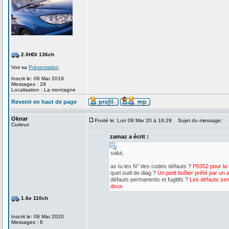
2.0HDi 136ch
Voir sa
Présentation
Inscrit le: 06 Mar 2019
Messages : 29
Localisation : La montagne
Revenir en haut de page
Oknar
Posté le: Lun 09 Mar 20 à 16:29
Sujet du message:
Curieux
zamaz a écrit :
salut,
as tu les N° des codes défauts ?
P0352 pour la 
quel outil de diag ?
Un petit boîtier prêté par un 
défauts permanents et fugitifs ?
Les défauts sem
deux
1.6e 110ch
Inscrit le: 09 Mar 2020
Messages : 6