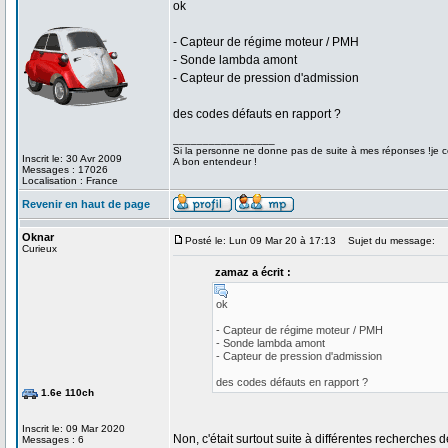
ok
- Capteur de régime moteur / PMH
- Sonde lambda amont
- Capteur de pression d'admission
des codes défauts en rapport ?
_________________
Si la personne ne donne pas de suite à mes réponses !je co
Inscrit le: 30 Avr 2009
A bon entendeur !
Messages : 17026
Localisation : France
Revenir en haut de page
Oknar
Posté le: Lun 09 Mar 20 à 17:13
Sujet du message:
Curieux
zamaz a écrit :
ok
- Capteur de régime moteur / PMH
- Sonde lambda amont
- Capteur de pression d'admission
des codes défauts en rapport ?
1.6e 110ch
Inscrit le: 09 Mar 2020
Non, c'était surtout suite à différentes recherch
Messages : 6