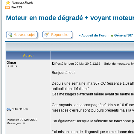
Ajouter aux Favoris
Flux RSS
Moteur en mode dégradé + voyant moteur 
» Accueil du Forum
Général 307
Auteur
Oknar
Posté le: Lun 09 Mar 20 à 12:37
Sujet du message: Mot
Curieux
Bonjour à tous,
Depuis une semaine, ma 307 CC (essence 1.6) aff
antipollution défaillant".
Ces messages s'affichent même avant de mettre le
Ces voyants sont accompagnés 9 fois sur 10 d'une
1.6e 110ch
messages d'erreur sont toujours présents mais la 
Inscrit le: 09 Mar 2020
J'ai également, lorsque le véhicule ne fonctionne
Messages : 6
J'ai mis un coup de diagnostique ça me donne deu