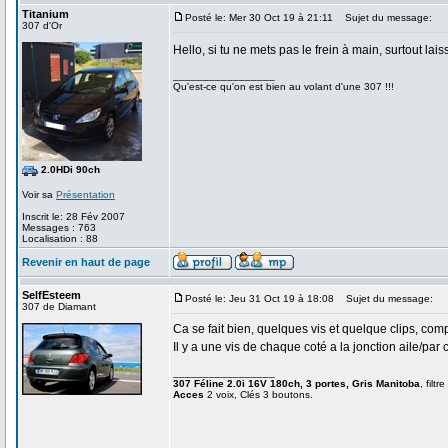
Titanium
Posté le: Mer 30 Oct 19 à 21:11
Sujet du message:
307 d'Or
Hello, si tu ne mets pas le frein à main, surtout lai
_________________
Qu'est-ce qu'on est bien au volant d'une 307 !!!
2.0HDi 90ch
Voir sa
Présentation
Inscrit le: 28 Fév 2007
Messages : 763
Localisation : 88
Revenir en haut de page
SelfEsteem
Posté le: Jeu 31 Oct 19 à 18:08
Sujet du message:
307 de Diamant
Ca se fait bien, quelques vis et quelque clips, c
Il y a une vis de chaque coté a la jonction aile/par
_________________
307 Féline 2.0i 16V 180ch, 3 portes, Gris Manitoba
, filtr
Acces
2 voix, Clés 3 boutons.