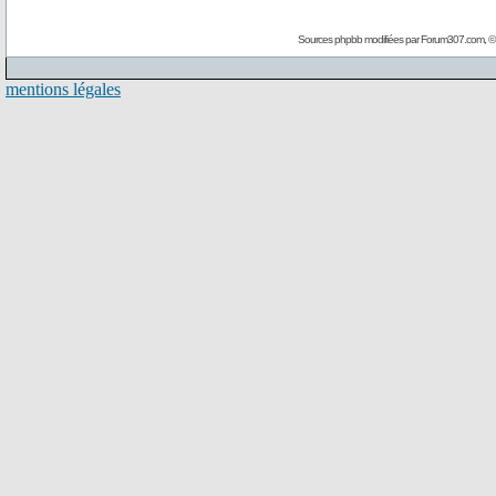
Sources phpbb modifiées par
Forum307.com
, 
mentions légales