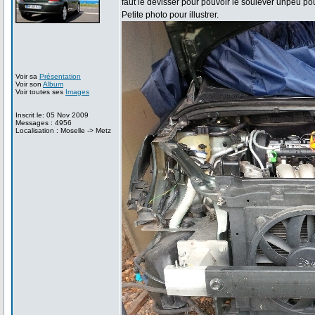
faut le dévisser pour pouvoir le soulever unpeu pour s
Petite photo pour illustrer.
Voir sa
Présentation
Voir son
Album
Voir toutes ses
Images
Inscrit le: 05 Nov 2009
Messages : 4956
Localisation : Moselle -> Metz