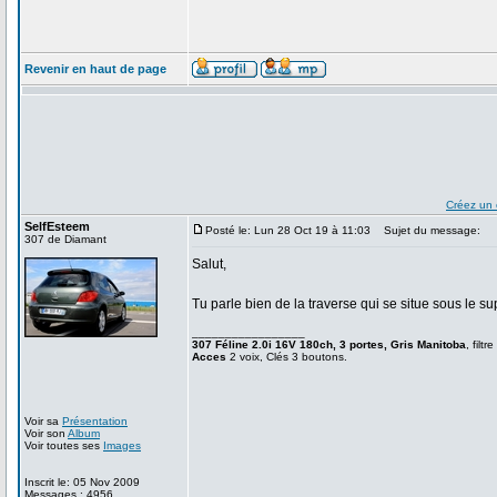
Revenir en haut de page
Créez un
SelfEsteem
Posté le: Lun 28 Oct 19 à 11:03
Sujet du message:
307 de Diamant
Salut,
Tu parle bien de la traverse qui se situe sous le 
_________________
307 Féline 2.0i 16V 180ch, 3 portes, Gris Manitoba
, filtr
Acces
2 voix, Clés 3 boutons.
Voir sa
Présentation
Voir son
Album
Voir toutes ses
Images
Inscrit le: 05 Nov 2009
Messages : 4956