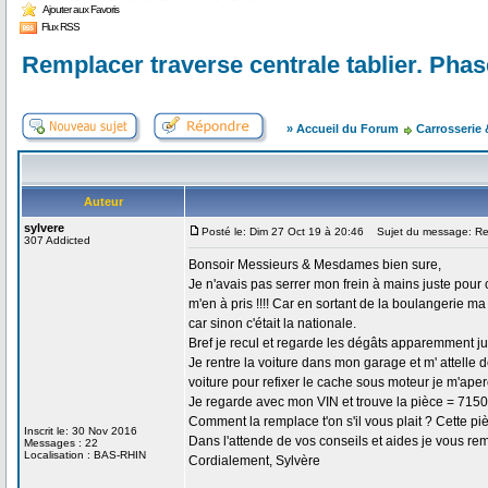
Ajouter aux Favoris
Flux RSS
Remplacer traverse centrale tablier. Pha
» Accueil du Forum
Carrosserie
Auteur
sylvere
Posté le: Dim 27 Oct 19 à 20:46
Sujet du message: Remp
307 Addicted
Bonsoir Messieurs & Mesdames bien sure,
Je n'avais pas serrer mon frein à mains juste pour
m'en à pris !!!! Car en sortant de la boulangerie m
car sinon c'était la nationale.
Bref je recul et regarde les dégâts apparemment ju
Je rentre la voiture dans mon garage et m' attelle d
voiture pour refixer le cache sous moteur je m'aperço
Je regarde avec mon VIN et trouve la pièce = 715
Comment la remplace t'on s'il vous plait ? Cette piè
Inscrit le: 30 Nov 2016
Dans l'attende de vos conseils et aides je vous r
Messages : 22
Localisation : BAS-RHIN
Cordialement, Sylvère