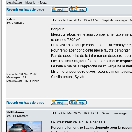
Localisation : Moselle -> Metz
Revenir en haut de page
sylvere
Posté le: Lun 28 Oct 19 à 14:54
Sujet du message: Re
307 Addicted
Bonjour,
Merci du retour, je me suis trompé lamentablement, e
référence 7209 A0.
En revisitant le tout je constate que j'ai employer
Pour remplacer donc cette pièce faut t'il démonter 
Pas de possibilité de le faire par en dessous depu
Fichu cailloux !!! (Honnêtement c'est moi le respo
Le frein à mains à l'approche de l'hiver je ne le met
Mille merci pour votre et vos retours d'informations.
Inscrit le: 30 Nov 2016
Cordialement, Sylvère
Messages : 22
Localisation : BAS-RHIN
Revenir en haut de page
SelfEsteem
Posté le: Mer 30 Oct 19 à 19:47
Sujet du message:
307 de Diamant
Ok, c'est bien celle que je pensais.
Personnellement, je l'avais démonté pour la repeindre