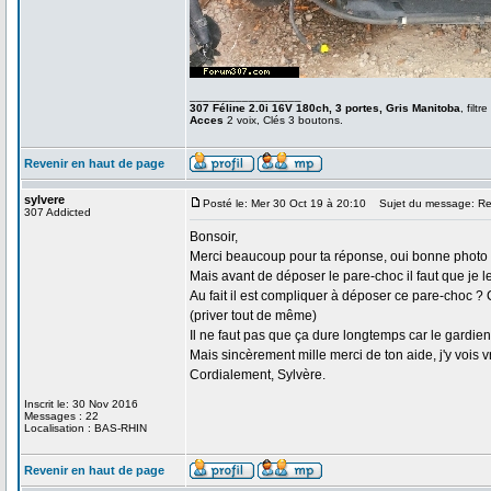
_________________
307 Féline 2.0i 16V 180ch, 3 portes, Gris Manitoba
, filtr
Acces
2 voix, Clés 3 boutons.
Revenir en haut de page
sylvere
Posté le: Mer 30 Oct 19 à 20:10
Sujet du message: Re
307 Addicted
Bonsoir,
Merci beaucoup pour ta réponse, oui bonne photo car
Mais avant de déposer le pare-choc il faut que je l
Au fait il est compliquer à déposer ce pare-choc ? 
(priver tout de même)
Il ne faut pas que ça dure longtemps car le gardien e
Mais sincèrement mille merci de ton aide, j'y vois vr
Cordialement, Sylvère.
Inscrit le: 30 Nov 2016
Messages : 22
Localisation : BAS-RHIN
Revenir en haut de page