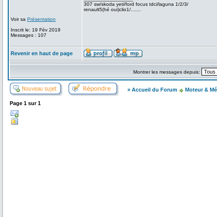
307 sw/skoda yeti/ford focus tdci/laguna 1/2/3/
renault5(hé oui)clio1/.......
Voir sa
Présentation
Inscrit le: 19 Fév 2019
Messages : 107
Revenir en haut de page
Montrer les messages depuis:
» Accueil du Forum
Moteur & Mé
Page
1
sur
1