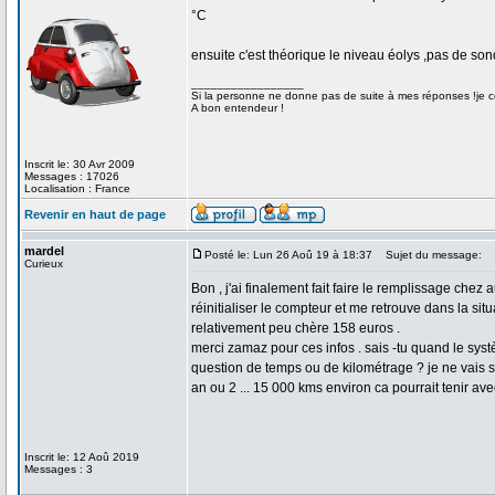
°C
ensuite c'est théorique le niveau éolys ,pas de son
_________________
Si la personne ne donne pas de suite à mes réponses !je co
A bon entendeur !
Inscrit le: 30 Avr 2009
Messages : 17026
Localisation : France
Revenir en haut de page
mardel
Posté le: Lun 26 Aoû 19 à 18:37
Sujet du message:
Curieux
Bon , j'ai finalement fait faire le remplissage che
réinitialiser le compteur et me retrouve dans la situat
relativement peu chère 158 euros .
merci zamaz pour ces infos . sais -tu quand le sys
question de temps ou de kilométrage ? je ne vais
an ou 2 ... 15 000 kms environ ca pourrait tenir ave
Inscrit le: 12 Aoû 2019
Messages : 3