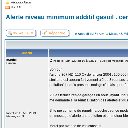
Ajouter aux Favoris
Flux RSS
Alerte niveau minimum additif gasoil . cer
» Accueil du Forum
Moteur & Mé
Auteur
mardel
Posté le: Lun 12 Aoû 19 à 22:21
Sujet du message: Alert
Curieux
Bonjour ,
j'ai une 307 HDI 110 Cv de janvier 2004 , 150 000 
similaire est apparu furtivement a 2 ou 3 reprises
pollution" jusqu'à présent , mais je n'ai fais que t
Vu les fermetures de garages en aout , ayant une f
me demande si la réinitialisation des alertes et du 
Si je me contente de remplir la poche , sur ce mod
Inscrit le: 12 Aoû 2019
un message d'alerte anti-pollution et un moteur bl
Messages : 3
Merci par avance de vos conseils.