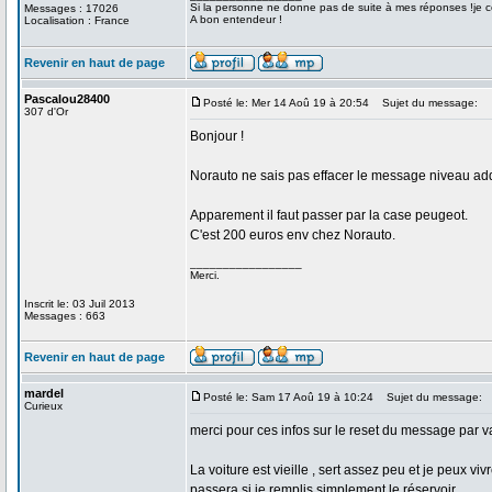
Si la personne ne donne pas de suite à mes réponses !je co
Messages : 17026
A bon entendeur !
Localisation : France
Revenir en haut de page
Pascalou28400
Posté le: Mer 14 Aoû 19 à 20:54
Sujet du message:
307 d'Or
Bonjour !
Norauto ne sais pas effacer le message niveau addit
Apparement il faut passer par la case peugeot.
C'est 200 euros env chez Norauto.
_________________
Merci.
Inscrit le: 03 Juil 2013
Messages : 663
Revenir en haut de page
mardel
Posté le: Sam 17 Aoû 19 à 10:24
Sujet du message:
Curieux
merci pour ces infos sur le reset du message par val
La voiture est vieille , sert assez peu et je peux 
passera si je remplis simplement le réservoir .