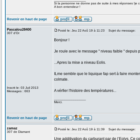
Si la personne ne donne pas de suite à mes réponses !je co
A bon entendeur !
Revenir en haut de page
Pascalou28400
Posté le: Jeu 22 Aoû 19 à 11:23
Sujet du message:
307 d'Or
Bonjour !
Je roule avec le message " niveau faible " depuis plu
...Apres la mise a niveau Eolis.
ILme semble que le liquique fap sert à faire monter 
colmate.
Inscrit le: 03 Juil 2013
A vérfier l'histoire des températures...
Messages : 663
_________________
Merci.
Revenir en haut de page
zamaz
Posté le: Jeu 22 Aoû 19 à 11:39
Sujet du message:
307 de Diamant
Une additivation du carburant par de l’Eolys. Ce 