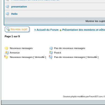
presentation
Hello
Montrer les suje
» Accueil du Forum
Présentation des membres et véhi
Page
1
sur
9
Nouveaux messages
Pas de nouveaux messages
Annonce
Post-it
Nouveaux messages [ Verrouillé ]
Pas de nouveaux messages [ Verrouillé ]
Sources phpbb modifiées par
Forum307.com
, 