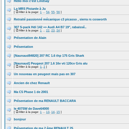
Hello moi c'est Lindsay
La MRS Pistarde à Ju
[
Aller à la page:
1
...
54
,
55
,
56
]
Retraité passionné mécanique c3 picasso , sierra rs cosworth
307 S-pack Hdi 142 => Audi A4 B7 19", rabaissé..
[
Aller à la page:
1
...
22
,
23
,
24
]
Présentation de Alain
Présentation
[Naunaud84820] 207 RC 1.6 thp 175 Gris Shark
[Naunaud] Peugeot 207 1.6 16v vti 120cv Gris alu
[
Aller à la page:
1
,
2
]
Un nouveau en peugeot mais pas en 307
Ancien de chez Renault
Ma C5 Phase 1 de 2001
Présentation de ma RENAULT BACCARA
le 407SW de Dave64000
[
Aller à la page:
1
...
13
,
14
,
15
]
bonjour
Présentation de ma 2 éme RENAULT 25