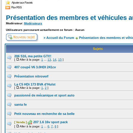
Ajouter aux Favoris
Flux RSS
Présentation des membres et véhicules 
Modérateur:
Modérateurs
Utilisateurs parcourant actuellement ce forum : Aucun
» Accueil du Forum
Présentation des membres et véhi
Sujets
206 S16, ma petite GTI!!
[
Aller à la page:
1
...
13
,
14
,
15
]
407 coupé V6 3.0HDI 241cv
Présentation nitroverf
La C5 HDi 173 BVA d'Hulst
[
Aller à la page:
1
,
2
]
passionné de mécanique et sport auto
santa fe
Petit nouveau en recherche de sa belle
207 1.6 16v sport pack
[ Vendu ]
[
Aller à la page:
1
...
6
,
7
,
8
]