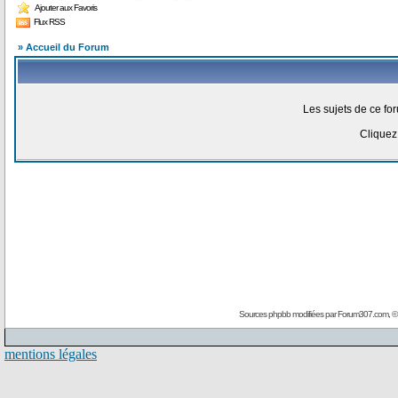
Ajouter aux Favoris
Flux RSS
» Accueil du Forum
Les sujets de ce f
Clique
Sources phpbb modifiées par
Forum307.com
, 
mentions légales