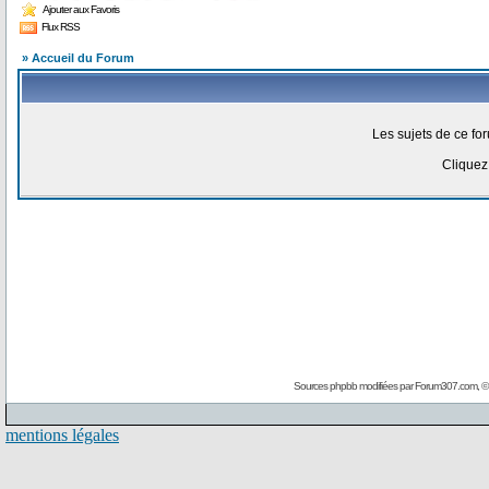
Ajouter aux Favoris
Flux RSS
» Accueil du Forum
Les sujets de ce f
Clique
Sources phpbb modifiées par
Forum307.com
, 
mentions légales