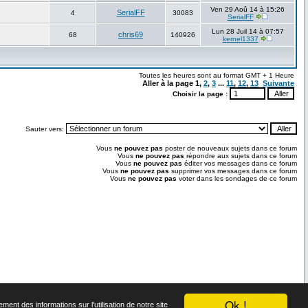
Ven 29 Aoû 14 à 15:26
SerialFF
4
30083
SerialFF
Lun 28 Juil 14 à 07:57
chris69
68
140926
kernel1337
Toutes les heures sont au format GMT + 1 Heure
Aller à la page
1
,
2
,
3
...
11
,
12
,
13
Suivante
Choisir la page :
Sauter vers:
Vous
ne pouvez pas
poster de nouveaux sujets dans ce forum
Vous
ne pouvez pas
répondre aux sujets dans ce forum
Vous
ne pouvez pas
éditer vos messages dans ce forum
Vous
ne pouvez pas
supprimer vos messages dans ce forum
Vous
ne pouvez pas
voter dans les sondages de ce forum
t.
Ok !
ent des informations sur l'utilisation de notre site