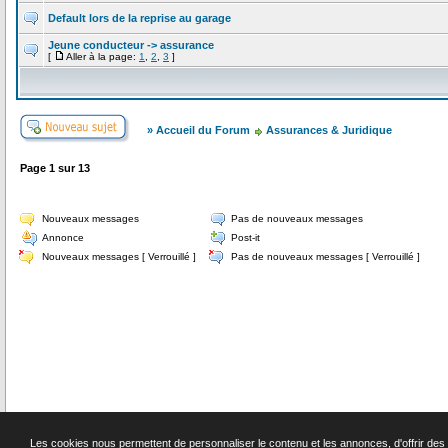
Default lors de la reprise au garage
Jeune conducteur -> assurance
[
Aller à la page:
1
,
2
,
3
]
» Accueil du Forum
Assurances & Juridique
Page
1
sur
13
Nouveaux messages
Pas de nouveaux messages
Annonce
Post-it
Nouveaux messages [ Verrouillé ]
Pas de nouveaux messages [ Verrouillé ]
S
Les cookies nous permettent de personnaliser le contenu et les annonces, d'offrir des f