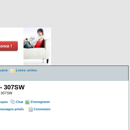
saire
Liens utiles
 - 307SW
 & 307SW
oupes
Chat
S'enregistrer
 messages privés
Connexion