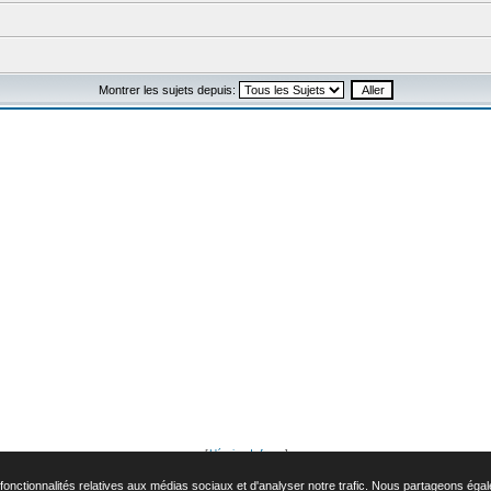
Montrer les sujets depuis:
[
L'équipe du forum
]
ources phpbb modifiées par
Forum307.com
, © 2008 - Marque Peugeot et logo Peugeot déposé par Automobiles Peugeo
onctionnalités relatives aux médias sociaux et d'analyser notre trafic. Nous partageons égalem