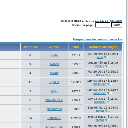
Aller à la page
1
,
2
,
3
...
11
,
12
,
13
Suivante
Choisir la page :
Marquer tous les sujets comme lus
Réponses
Auteur
Vus
Derniers Messages
Jeu 28 Nov 19 à 06:04
sada
0
85141
sada
Dim 18 Fév 18 à 18:09
Aldoss
9
51275
tyler92
Mar 26 Déc 17 à 15:26
levant
4
23090
seb01
Lun 04 Déc 17 à 14:57
Ryxius
41
128911
mekatech
Lun 04 Déc 17 à 14:56
jlb59
3
24703
mekatech
Dim 16 Juil 17 à 11:41
maxou11300
5
27641
momo67
Sam 06 Mai 17 à 08:42
pti scarabe
6
31365
zamaz
Mer 03 Mai 17 à 17:04
Sofiane06
56
102258
zamaz
Mar 15 Nov 16 à 20:19
Amaury-Lille
1
22029