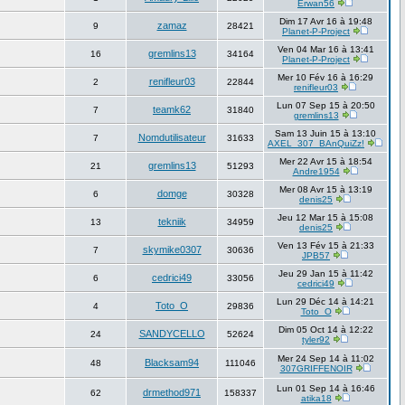
Erwan56
Dim 17 Avr 16 à 19:48
zamaz
9
28421
Planet-P-Project
Ven 04 Mar 16 à 13:41
gremlins13
16
34164
Planet-P-Project
Mer 10 Fév 16 à 16:29
renifleur03
2
22844
renifleur03
Lun 07 Sep 15 à 20:50
teamk62
7
31840
gremlins13
Sam 13 Juin 15 à 13:10
Nomdutilisateur
7
31633
AXEL_307_BAnQuiZz!
Mer 22 Avr 15 à 18:54
gremlins13
21
51293
Andre1954
Mer 08 Avr 15 à 13:19
domge
6
30328
denis25
Jeu 12 Mar 15 à 15:08
tekniik
13
34959
denis25
Ven 13 Fév 15 à 21:33
skymike0307
7
30636
JPB57
Jeu 29 Jan 15 à 11:42
cedrici49
6
33056
cedrici49
Lun 29 Déc 14 à 14:21
Toto_O
4
29836
Toto_O
Dim 05 Oct 14 à 12:22
SANDYCELLO
24
52624
tyler92
Mer 24 Sep 14 à 11:02
Blacksam94
48
111046
307GRIFFENOIR
Lun 01 Sep 14 à 16:46
drmethod971
62
158337
atika18