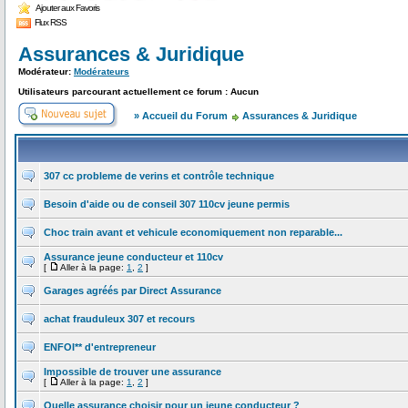
Ajouter aux Favoris
Flux RSS
Assurances & Juridique
Modérateur:
Modérateurs
Utilisateurs parcourant actuellement ce forum : Aucun
» Accueil du Forum
Assurances & Juridique
307 cc probleme de verins et contrôle technique
Besoin d'aide ou de conseil 307 110cv jeune permis
Choc train avant et vehicule economiquement non reparable...
Assurance jeune conducteur et 110cv
[
Aller à la page:
1
,
2
]
Garages agréés par Direct Assurance
achat frauduleux 307 et recours
ENFOI** d'entrepreneur
Impossible de trouver une assurance
[
Aller à la page:
1
,
2
]
Quelle assurance choisir pour un jeune conducteur ?