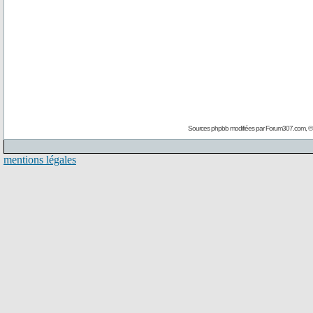
Sources phpbb modifiées par
Forum307.com
, 
mentions légales