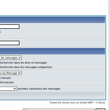
s
echercher dans les titres et messages
echercher dans les messages uniquement
roissant
écroissant
premiers caractères des messages
Toutes les heures sont au format GMT + 1 Heure