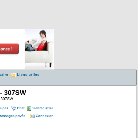
saire
Liens utiles
 - 307SW
 & 307SW
oupes
Chat
S'enregistrer
 messages privés
Connexion