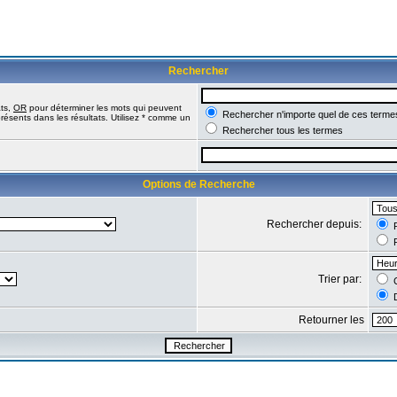
Rechercher
ats,
OR
pour déterminer les mots qui peuvent
Rechercher n'importe quel de ces terme
résents dans les résultats. Utilisez * comme un
Rechercher tous les termes
Options de Recherche
Rechercher depuis:
R
R
Trier par:
C
D
Retourner les