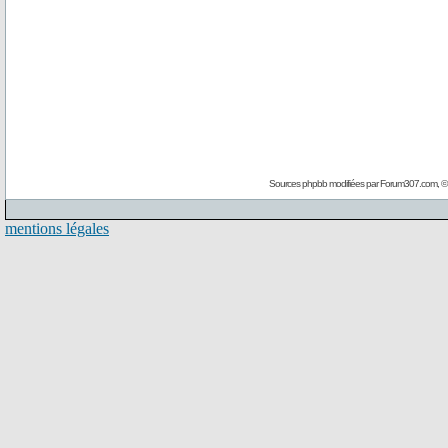
Sources phpbb modifiées par
Forum307.com
, 
mentions légales