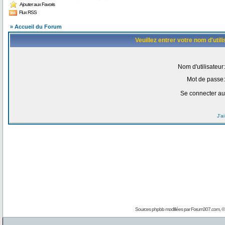
Ajouter aux Favoris
Flux RSS
» Accueil du Forum
Veuillez entrer votre nom d'uti
Nom d'utilisateur:
Mot de passe:
Se connecter au
J'a
Sources phpbb modifiées par
Forum307.com
, 