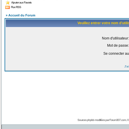
Ajouter aux Favoris
Flux RSS
» Accueil du Forum
Veuillez entrer votre nom d'uti
Nom d'utilisateur:
Mot de passe:
Se connecter au
J'a
Sources phpbb modifiées par
Forum307.com
, 