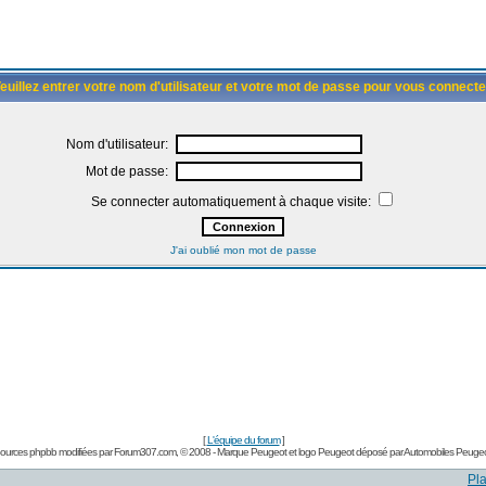
euillez entrer votre nom d'utilisateur et votre mot de passe pour vous connecte
Nom d'utilisateur:
Mot de passe:
Se connecter automatiquement à chaque visite:
J'ai oublié mon mot de passe
[
L'équipe du forum
]
ources phpbb modifiées par
Forum307.com
, © 2008 - Marque Peugeot et logo Peugeot déposé par Automobiles Peugeo
Pla