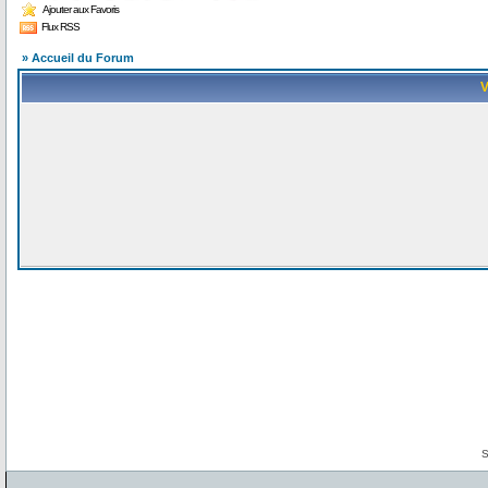
Ajouter aux Favoris
Flux RSS
» Accueil du Forum
V
S