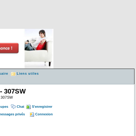
saire
Liens utiles
 - 307SW
 & 307SW
oupes
Chat
S'enregistrer
 messages privés
Connexion