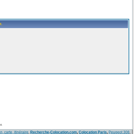
r.
t.
n, carte, itinéraire
,
Recherche-Colocation.com
,
Colocation Paris
,
Peugeot 308
,