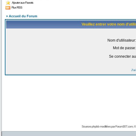
Ajouter aux Favoris
Flux RSS
» Accueil du Forum
Veuillez entrer votre nom d'uti
Nom d'utilisateur:
Mot de passe:
Se connecter au
J'a
Sources phpbb modifiées par
Forum307.com
, 