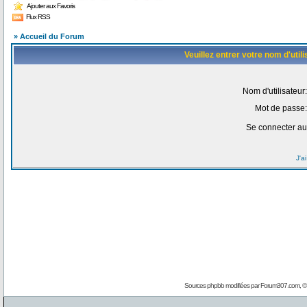
Ajouter aux Favoris
Flux RSS
» Accueil du Forum
Veuillez entrer votre nom d'uti
Nom d'utilisateur:
Mot de passe:
Se connecter au
J'a
Sources phpbb modifiées par
Forum307.com
, 