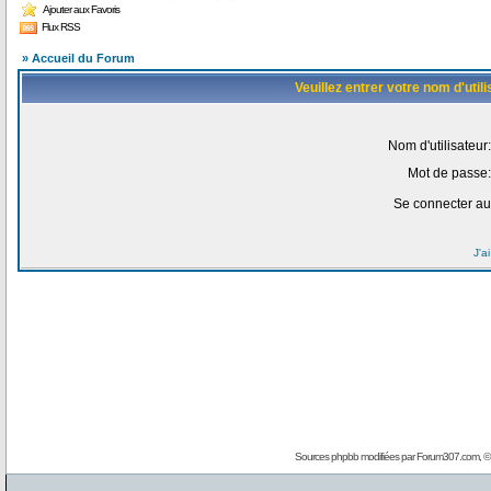
Ajouter aux Favoris
Flux RSS
» Accueil du Forum
Veuillez entrer votre nom d'uti
Nom d'utilisateur:
Mot de passe:
Se connecter au
J'a
Sources phpbb modifiées par
Forum307.com
, 