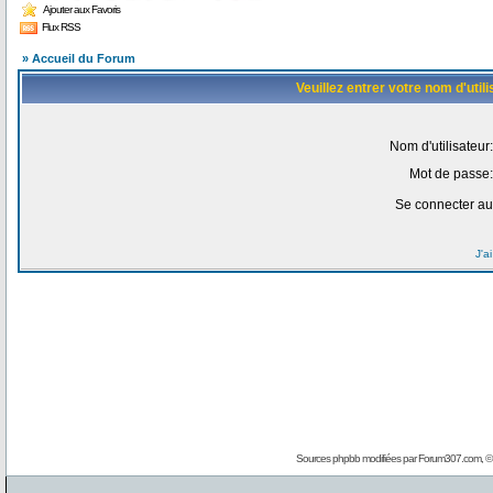
Ajouter aux Favoris
Flux RSS
» Accueil du Forum
Veuillez entrer votre nom d'uti
Nom d'utilisateur:
Mot de passe:
Se connecter au
J'a
Sources phpbb modifiées par
Forum307.com
, 