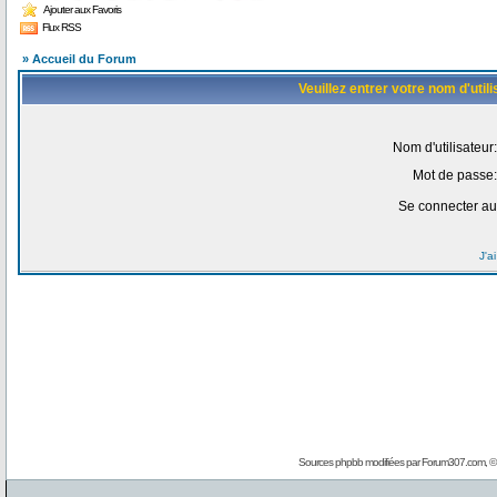
Ajouter aux Favoris
Flux RSS
» Accueil du Forum
Veuillez entrer votre nom d'uti
Nom d'utilisateur:
Mot de passe:
Se connecter au
J'a
Sources phpbb modifiées par
Forum307.com
, 