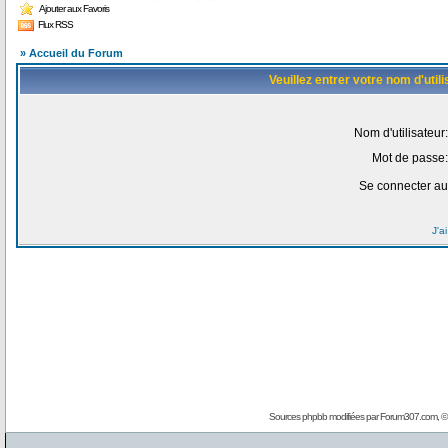
Ajouter aux Favoris
Flux RSS
» Accueil du Forum
Veuillez entrer votre nom d'uti
Nom d'utilisateur:
Mot de passe:
Se connecter au
J'a
Sources phpbb modifiées par
Forum307.com
, 