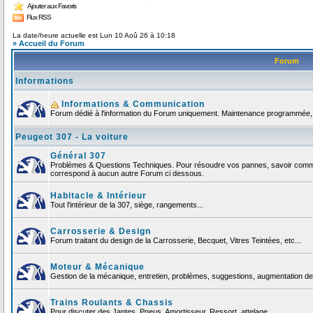
Ajouter aux Favoris
Flux RSS
La date/heure actuelle est Lun 10 Aoû 26 à 10:18
» Accueil du Forum
Forum
Informations
Informations & Communication
Forum dédié à l'information du Forum uniquement. Maintenance programmée, no
Peugeot 307 - La voiture
Général 307
Problèmes & Questions Techniques. Pour résoudre vos pannes, savoir comment
correspond à aucun autre Forum ci dessous.
Habitacle & Intérieur
Tout l'intérieur de la 307, siège, rangements...
Carrosserie & Design
Forum traitant du design de la Carrosserie, Becquet, Vitres Teintées, etc...
Moteur & Mécanique
Gestion de la mécanique, entretien, problèmes, suggestions, augmentation de 
Trains Roulants & Chassis
Pour discuter des Jantes, Pneus, Amortisseur, Ressort, attelage ...