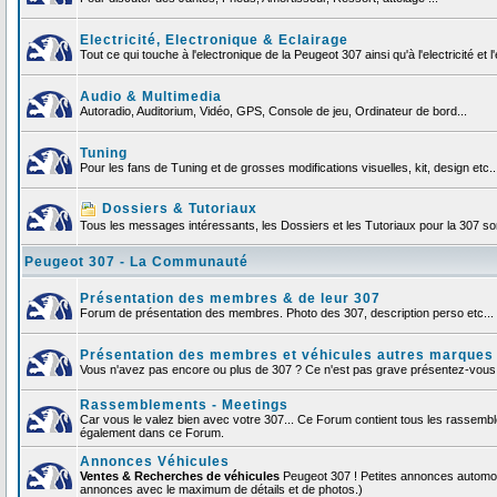
Electricité, Electronique & Eclairage
Tout ce qui touche à l'electronique de la Peugeot 307 ainsi qu'à l'electricité et l'
Audio & Multimedia
Autoradio, Auditorium, Vidéo, GPS, Console de jeu, Ordinateur de bord...
Tuning
Pour les fans de Tuning et de grosses modifications visuelles, kit, design etc..
Dossiers & Tutoriaux
Tous les messages intéressants, les Dossiers et les Tutoriaux pour la 307 sont
Peugeot 307 - La Communauté
Présentation des membres & de leur 307
Forum de présentation des membres. Photo des 307, description perso etc... F
Présentation des membres et véhicules autres marques
Vous n'avez pas encore ou plus de 307 ? Ce n'est pas grave présentez-vous et
Rassemblements - Meetings
Car vous le valez bien avec votre 307... Ce Forum contient tous les rassemb
également dans ce Forum.
Annonces Véhicules
Ventes & Recherches de véhicules
Peugeot 307 ! Petites annonces automob
annonces avec le maximum de détails et de photos.)