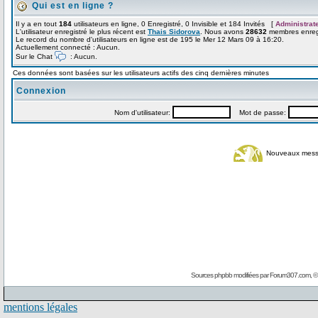
Qui est en ligne ?
Il y a en tout
184
utilisateurs en ligne, 0 Enregistré, 0 Invisible et 184 Invités [
Administrat
L'utilisateur enregistré le plus récent est
Thais Sidorova
. Nous avons
28632
membres enregi
Le record du nombre d'utilisateurs en ligne est de 195 le Mer 12 Mars 09 à 16:20.
Actuellement connecté : Aucun.
Sur le Chat
: Aucun.
Ces données sont basées sur les utilisateurs actifs des cinq dernières minutes
Connexion
Nom d'utilisateur:
Mot de passe:
Nouveaux mes
Sources phpbb modifiées par
Forum307.com
, 
mentions légales