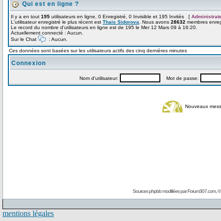
Qui est en ligne ?
Il y a en tout
195
utilisateurs en ligne, 0 Enregistré, 0 Invisible et 195 Invités [
Administrat
L'utilisateur enregistré le plus récent est
Thais Sidorova
. Nous avons
28632
membres enregi
Le record du nombre d'utilisateurs en ligne est de 195 le Mer 12 Mars 09 à 16:20.
Actuellement connecté : Aucun.
Sur le Chat
: Aucun.
Ces données sont basées sur les utilisateurs actifs des cinq dernières minutes
Connexion
Nom d'utilisateur:
Mot de passe:
Nouveaux mes
Sources phpbb modifiées par
Forum307.com
, 
mentions légales