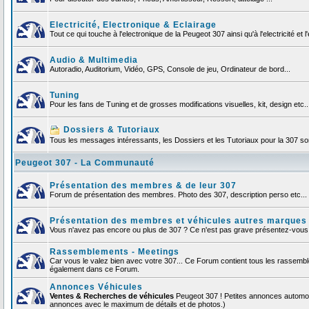
Electricité, Electronique & Eclairage
Tout ce qui touche à l'electronique de la Peugeot 307 ainsi qu'à l'electricité et l'
Audio & Multimedia
Autoradio, Auditorium, Vidéo, GPS, Console de jeu, Ordinateur de bord...
Tuning
Pour les fans de Tuning et de grosses modifications visuelles, kit, design etc..
Dossiers & Tutoriaux
Tous les messages intéressants, les Dossiers et les Tutoriaux pour la 307 sont
Peugeot 307 - La Communauté
Présentation des membres & de leur 307
Forum de présentation des membres. Photo des 307, description perso etc... F
Présentation des membres et véhicules autres marques
Vous n'avez pas encore ou plus de 307 ? Ce n'est pas grave présentez-vous et
Rassemblements - Meetings
Car vous le valez bien avec votre 307... Ce Forum contient tous les rassemb
également dans ce Forum.
Annonces Véhicules
Ventes & Recherches de véhicules
Peugeot 307 ! Petites annonces automob
annonces avec le maximum de détails et de photos.)