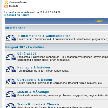
Ajouter aux Favoris
Flux RSS
La date/heure actuelle est Lun 10 Aoû 26 à 13:56
» Accueil du Forum
Forum
Informations
Informations & Communication
Forum dédié à l'information du Forum uniquement. Maintenance programmée, no
Peugeot 307 - La voiture
Général 307
Problèmes & Questions Techniques. Pour résoudre vos pannes, savoir comment
correspond à aucun autre Forum ci dessous.
Habitacle & Intérieur
Tout l'intérieur de la 307, siège, rangements...
Carrosserie & Design
Forum traitant du design de la Carrosserie, Becquet, Vitres Teintées, etc...
Moteur & Mécanique
Gestion de la mécanique, entretien, problèmes, suggestions, augmentation de 
Trains Roulants & Chassis
Pour discuter des Jantes, Pneus, Amortisseur, Ressort, attelage ...