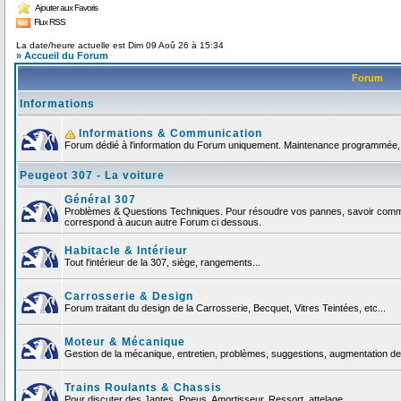
Ajouter aux Favoris
Flux RSS
La date/heure actuelle est Dim 09 Aoû 26 à 15:34
» Accueil du Forum
Forum
Informations
Informations & Communication
Forum dédié à l'information du Forum uniquement. Maintenance programmée, no
Peugeot 307 - La voiture
Général 307
Problèmes & Questions Techniques. Pour résoudre vos pannes, savoir comment
correspond à aucun autre Forum ci dessous.
Habitacle & Intérieur
Tout l'intérieur de la 307, siège, rangements...
Carrosserie & Design
Forum traitant du design de la Carrosserie, Becquet, Vitres Teintées, etc...
Moteur & Mécanique
Gestion de la mécanique, entretien, problèmes, suggestions, augmentation de 
Trains Roulants & Chassis
Pour discuter des Jantes, Pneus, Amortisseur, Ressort, attelage ...