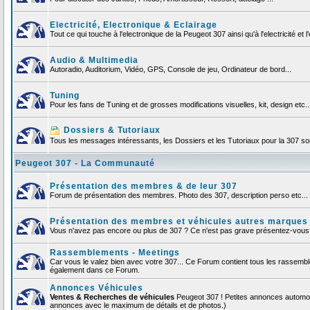
Electricité, Electronique & Eclairage
Tout ce qui touche à l'electronique de la Peugeot 307 ainsi qu'à l'electricité et l'
Audio & Multimedia
Autoradio, Auditorium, Vidéo, GPS, Console de jeu, Ordinateur de bord...
Tuning
Pour les fans de Tuning et de grosses modifications visuelles, kit, design etc..
Dossiers & Tutoriaux
Tous les messages intéressants, les Dossiers et les Tutoriaux pour la 307 sont
Peugeot 307 - La Communauté
Présentation des membres & de leur 307
Forum de présentation des membres. Photo des 307, description perso etc... F
Présentation des membres et véhicules autres marques
Vous n'avez pas encore ou plus de 307 ? Ce n'est pas grave présentez-vous et
Rassemblements - Meetings
Car vous le valez bien avec votre 307... Ce Forum contient tous les rassemb
également dans ce Forum.
Annonces Véhicules
Ventes & Recherches de véhicules
Peugeot 307 ! Petites annonces automob
annonces avec le maximum de détails et de photos.)