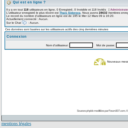
Qui est en ligne ?
Il y a en tout
118
utilisateurs en ligne, 0 Enregistré, 0 Invisible et 118 Invités [
Administrate
L'utilisateur enregistré le plus récent est
Thais Sidorova
. Nous avons
28632
membres enregi
Le record du nombre d'utilisateurs en ligne est de 195 le Mer 12 Mars 09 à 16:20.
Actuellement connecté : Aucun.
Sur le Chat
: Aucun.
Ces données sont basées sur les utilisateurs actifs des cinq dernières minutes
Connexion
Nom d'utilisateur:
Mot de passe:
Nouveaux mes
Sources phpbb modifiées par
Forum307.com
, 
mentions légales