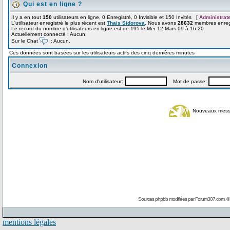
Qui est en ligne ?
Il y a en tout
150
utilisateurs en ligne, 0 Enregistré, 0 Invisible et 150 Invités [
Administrat
L'utilisateur enregistré le plus récent est
Thais Sidorova
. Nous avons
28632
membres enregi
Le record du nombre d'utilisateurs en ligne est de 195 le Mer 12 Mars 09 à 16:20.
Actuellement connecté : Aucun.
Sur le Chat
: Aucun.
Ces données sont basées sur les utilisateurs actifs des cinq dernières minutes
Connexion
Nom d'utilisateur:
Mot de passe:
Nouveaux mes
Sources phpbb modifiées par
Forum307.com
, 
mentions légales