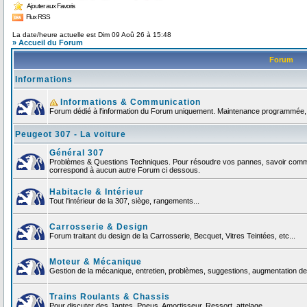
Ajouter aux Favoris
Flux RSS
La date/heure actuelle est Dim 09 Aoû 26 à 15:48
» Accueil du Forum
Forum
Informations
Informations & Communication
Forum dédié à l'information du Forum uniquement. Maintenance programmée, no
Peugeot 307 - La voiture
Général 307
Problèmes & Questions Techniques. Pour résoudre vos pannes, savoir comment
correspond à aucun autre Forum ci dessous.
Habitacle & Intérieur
Tout l'intérieur de la 307, siège, rangements...
Carrosserie & Design
Forum traitant du design de la Carrosserie, Becquet, Vitres Teintées, etc...
Moteur & Mécanique
Gestion de la mécanique, entretien, problèmes, suggestions, augmentation de 
Trains Roulants & Chassis
Pour discuter des Jantes, Pneus, Amortisseur, Ressort, attelage ...