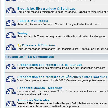
Electricité, Electronique & Eclairage
Tout ce qui touche à l'electronique de la Peugeot 307 ainsi qu'à l'electricité et l'
Audio & Multimedia
Autoradio, Auditorium, Vidéo, GPS, Console de jeu, Ordinateur de bord...
Tuning
Pour les fans de Tuning et de grosses modifications visuelles, kit, design etc..
Dossiers & Tutoriaux
Tous les messages intéressants, les Dossiers et les Tutoriaux pour la 307 sont
Peugeot 307 - La Communauté
Présentation des membres & de leur 307
Forum de présentation des membres. Photo des 307, description perso etc... F
Présentation des membres et véhicules autres marques
Vous n'avez pas encore ou plus de 307 ? Ce n'est pas grave présentez-vous et
Rassemblements - Meetings
Car vous le valez bien avec votre 307... Ce Forum contient tous les rassemb
également dans ce Forum.
Annonces Véhicules
Ventes & Recherches de véhicules
Peugeot 307 ! Petites annonces automob
annonces avec le maximum de détails et de photos.)