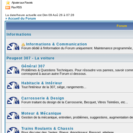
Ajouter aux Favoris
Flux RSS
La date/heure actuelle est Dim 09 Aoû 26 à 07:28
» Accueil du Forum
Forum
Informations
Informations & Communication
Forum dédié à l'information du Forum uniquement. Maintenance programmée, no
Peugeot 307 - La voiture
Général 307
Problèmes & Questions Techniques. Pour résoudre vos pannes, savoir comment
correspond à aucun autre Forum ci dessous.
Habitacle & Intérieur
Tout l'intérieur de la 307, siège, rangements...
Carrosserie & Design
Forum traitant du design de la Carrosserie, Becquet, Vitres Teintées, etc...
Moteur & Mécanique
Gestion de la mécanique, entretien, problèmes, suggestions, augmentation de 
Trains Roulants & Chassis
Pour discuter des Jantes, Pneus, Amortisseur, Ressort, attelage ...