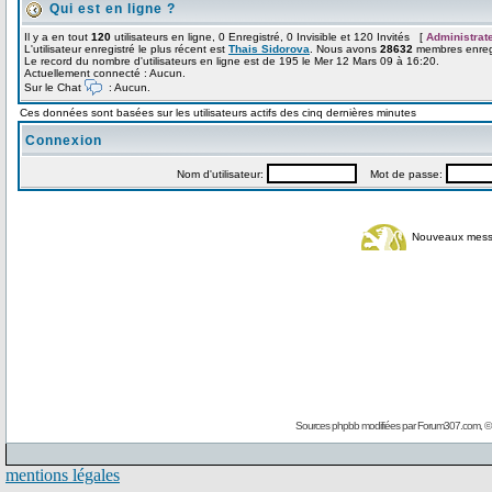
Qui est en ligne ?
Il y a en tout
120
utilisateurs en ligne, 0 Enregistré, 0 Invisible et 120 Invités [
Administrat
L'utilisateur enregistré le plus récent est
Thais Sidorova
. Nous avons
28632
membres enregi
Le record du nombre d'utilisateurs en ligne est de 195 le Mer 12 Mars 09 à 16:20.
Actuellement connecté : Aucun.
Sur le Chat
: Aucun.
Ces données sont basées sur les utilisateurs actifs des cinq dernières minutes
Connexion
Nom d'utilisateur:
Mot de passe:
Nouveaux mes
Sources phpbb modifiées par
Forum307.com
, 
mentions légales