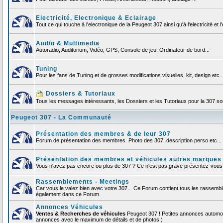
Electricité, Electronique & Eclairage
Tout ce qui touche à l'electronique de la Peugeot 307 ainsi qu'à l'electricité et l'
Audio & Multimedia
Autoradio, Auditorium, Vidéo, GPS, Console de jeu, Ordinateur de bord...
Tuning
Pour les fans de Tuning et de grosses modifications visuelles, kit, design etc..
Dossiers & Tutoriaux
Tous les messages intéressants, les Dossiers et les Tutoriaux pour la 307 sont
Peugeot 307 - La Communauté
Présentation des membres & de leur 307
Forum de présentation des membres. Photo des 307, description perso etc... F
Présentation des membres et véhicules autres marques
Vous n'avez pas encore ou plus de 307 ? Ce n'est pas grave présentez-vous et
Rassemblements - Meetings
Car vous le valez bien avec votre 307... Ce Forum contient tous les rassemb
également dans ce Forum.
Annonces Véhicules
Ventes & Recherches de véhicules
Peugeot 307 ! Petites annonces automob
annonces avec le maximum de détails et de photos.)