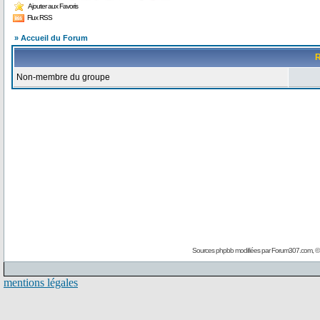
Ajouter aux Favoris
Flux RSS
» Accueil du Forum
R
Non-membre du groupe
Sources phpbb modifiées par
Forum307.com
, 
mentions légales