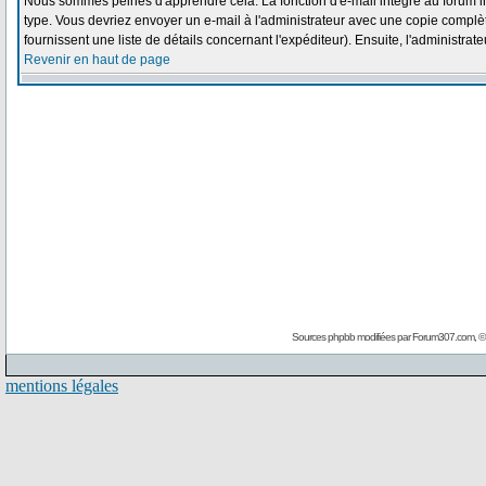
Nous sommes peinés d'apprendre cela. La fonction d'e-mail intégré au forum i
type. Vous devriez envoyer un e-mail à l'administrateur avec une copie complète
fournissent une liste de détails concernant l'expéditeur). Ensuite, l'administra
Revenir en haut de page
Sources phpbb modifiées par
Forum307.com
, 
mentions légales