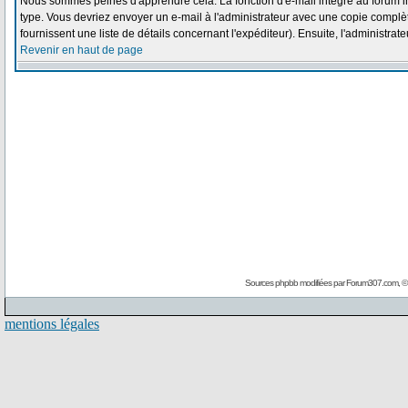
Nous sommes peinés d'apprendre cela. La fonction d'e-mail intégré au forum i
type. Vous devriez envoyer un e-mail à l'administrateur avec une copie complète
fournissent une liste de détails concernant l'expéditeur). Ensuite, l'administra
Revenir en haut de page
Sources phpbb modifiées par
Forum307.com
, 
mentions légales