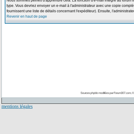
Nous sommes peinés d'apprendre cela. La fonction d'e-mail intégré au forum i
type. Vous devriez envoyer un e-mail à l'administrateur avec une copie complète
fournissent une liste de détails concernant l'expéditeur). Ensuite, l'administra
Revenir en haut de page
Sources phpbb modifiées par
Forum307.com
, 
mentions légales