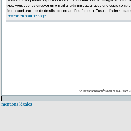
Nous sommes peinés d'apprendre cela. La fonction d'e-mail intégré au forum i
type. Vous devriez envoyer un e-mail à l'administrateur avec une copie complète
fournissent une liste de détails concernant l'expéditeur). Ensuite, l'administra
Revenir en haut de page
Sources phpbb modifiées par
Forum307.com
, 
mentions légales