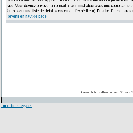
Nous sommes peinés d'apprendre cela. La fonction d'e-mail intégré au forum i
type. Vous devriez envoyer un e-mail à l'administrateur avec une copie complète
fournissent une liste de détails concernant l'expéditeur). Ensuite, l'administra
Revenir en haut de page
Sources phpbb modifiées par
Forum307.com
, 
mentions légales